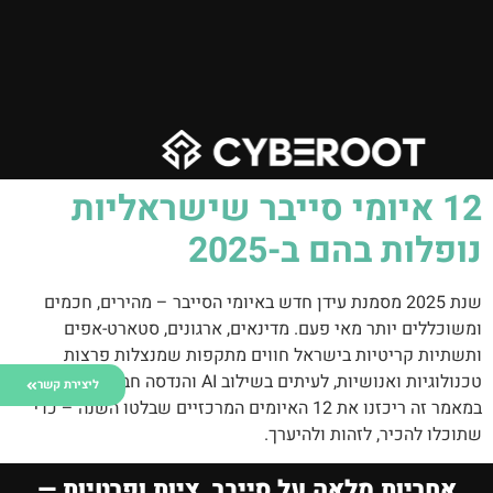
‎12 איומי סייבר שישראליות
נופלות בהם ב-2025
שנת 2025 מסמנת עידן חדש באיומי הסייבר – מהירים, חכמים
ומשוכללים יותר מאי פעם. מדינאים, ארגונים, סטארט-אפים
ותשתיות קריטיות בישראל חווים מתקפות שמנצלות פרצות
טכנולוגיות ואנושיות, לעיתים בשילוב AI והנדסה חברתית מתקדמת.
ליצירת קשר
במאמר זה ריכזנו את 12 האיומים המרכזיים שבלטו השנה – כדי
שתוכלו להכיר, לזהות ולהיערך.
אחריות מלאה על סייבר, ציות ופרטיות —