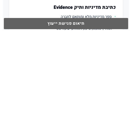
כתיבת מדיניות ותיק Evidence
ספר מדיניות מלא ומותאם לחברה
תיק Evidence מסודר להוכחת בקרות
תיאום פגישת ייעוץ
תהליך מוכוון סיכון ולא רק "צ'קליסט"
הכנה לדוח Type I ולדוח Type II
ליווי ביקורת ותמיכה שוטפת
ליווי מול המבקר החיצוני (CPA)
ניהול רציף של SOC 2 (Continuous Compliance)
המלצות לכלים אוטומטיים לתיעוד וניטור
זמינות 24/7 למקרי חירום