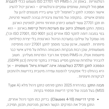
רגולטוריות . באופן זה, ה-PIMS לפי ISO 27701 משמש ככלי
להגברת
אמון
מול לקוחות, שותפים עסקיים ורגולטורים – הארגון יכול להציג
אישור הסמכה לתקן כ”חותמת” לכך שיש בידיו מנגנונים להגן על
נתונים אישיים . בתקופה של מודעות ציבורית גבוהה לנושאי פרטיות,
תו תקן 27701 עשוי לשמש כיתרון תחרותי וחיזוק למוניטין הארגון.
בנוסף, התקן
משתלב היטב עם מערכות ניהול קיימות
בארגון – הוא
בנוי במבנה דומה לתקני ISO אחרים (כגון ISO 27001, ISO 9001 וכו’),
מה שמקל על שילובו במערכת הניהול הארגונית בלי יצירת כפילויות
מיותרות . למעשה, ארגון שכבר מוסמך לתקן 27001 יהנה מחפיפה
משמעותית, שכן רבות מבקרות האבטחה החלות על מידע אישי כבר
מיושמות אצלו, וה-PIMS מוסיף את רובד הפרטיות מעליהן . חשוב
להבהיר שלמרות שהתקן מסייע בעמידה בתקני פרטיות (כגון GDPR),
הסמכה לתקן 27701 כשלעצמה אינה “תעודת ציות” משפטית
– אך
היא בהחלט כלי אפקטיבי להפגנת עמידה מיטבית בדרישות ולהתכונן
לביקורות חיצוניות .
מבנה התקן:
במהדורת 2025 התקן פורמט כתקן ניהול מלא (Type A
MSS) בעל מבנה של פרקי דרישות ונספחי בקרות:
פרקי דרישות (Clauses 4-10):
בדיוק כמו תקני ניהול אחרים,
התקן מכיל את הפרקים: הקשר הארגון, מנהיגות, תכנון, תמיכה,