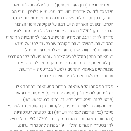
גופים ציבוריים (כגון מערכות חינוך) – כל אלה מנהלים מאגרי
מידע גדולים על אזרחים ותושבים: מרשמי אוכלוסין, נתוני מס,
רווחה, חינוך וכו’. חלות עליהם חובות חוקיות מחמירות להגנת
הפרט, ובשנים האחרונות יש דגש על שקיפות ואמון הציבור.
הטמעת תקן 27701 במגזר הציבורי יכולה לספק מתודולוגיה
סדורה לארגון אבטחת מידע ופרטיות, מעבר למחויבויות החוקיות
המפורשות. למשל, רשות מקומית שמבקשת להגן על מידע
התושבים (מרישומי ארנונה ועד מצלמות בעיר חכמה) –
באמצעות התקן תוכל להציג לציבור שהיא פועלת לפי סטנדרט
בין-לאומי מוכר . במדינות מסוימות אף החלו לחייב גופים
ממשלתיים באימוץ התקנים (למשל בבריטניה – דרישות
אבטחת מידע/פרטיות לספקי שירות ציבורי).
מגזר המסחר והקמעונאות:
חברות קמעונאות, במיוחד אלו
בעלות פעילות אונליין (חנויות אי-קומרס) אוספות מידע אישי
(פרטי לקוח, היסטוריית רכישות, נתוני כרטיסי אשראי)
ומשתמשות בו לשיווק ומועדוני לקוחות. הן חשופות גם לאירועי
סייבר (כמו פריצות למאגרי אשראי) וגם לסוגיות רגולטוריות
(כמו חוקי ספאם ופרסומות ממוקדות). ISO 27701 יכול לסייע
להן בסגירת הפערים הללו – ע”י בקרות להסכמות שיווק,