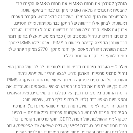
מומלץ לסנכרן את תחום ה-PIMS עם תחום ה-ISMS הקיים
כדי
להבטיח אינטגרציה מלאה (אם כי ניתן גם לבחור בהיקף שונה,
בהתייעצות עם הגוף המסמיך). בשלב זה כדאי לבצע
סקירת פערים
ראשונית: לבחון אילו דרישות של התקן כבר מקוימות ואילו חסרים.
ארגון עם ISMS קיים יגלה שרבות מדרישות הניהול (מדיניות, הערכת
סיכונים, הדרכות, ניהול מסמכים וכו’) כבר ממומשות אצלו באופן דומה,
דבר שנותן
מקפצה קדימה
ביישום ה-PIMS . ארגון ללא ISMS יצטרך
לבנות תשתית ניהולית מאפס, אך יהנה מתקן 27701 ממוקד יותר שלא
מחייב לאמץ כל בקרת אבטחה כללית.
שלב 2 – הערכת סיכונים ודרישות רגולטוריות:
לב לבו של התקן הוא
ניהול סיכוני פרטיות
. הארגון נדרש לבצע תהליך של זיהוי, ניתוח
והערכה של הסיכונים לפגיעה במידע האישי שבמסגרת היקף ה-PIMS.
לשם כך, יש למפות את כל סוגי המידע האישי שנאספים ומעובדים, את
זרימת הנתונים בין מערכות ובין הארגון לצדדים שלישיים, ואת האיומים
והפגיעויות האפשריים (למשל: סיכוני דלף מידע, שימוש חורג
מהמטרה, גישה לא מורשית, הפרת זכויות נשואי מידע וכו’).
הערכת
הסיכונים חייבת להתחשב בעקרונות פרטיות בינלאומיים
– דהיינו
לשקול את ההשלכות של הפרת GDPR, חוקי פרטיות מקומיים וכד’.
רבים מסתייעים פה בעריכת
DPIA (הערכת השפעה על הפרטיות)
עבור
תהליכים ומערכות עיקריות. מתוך ניתוח הסיכונים יש לגזור
בקרות