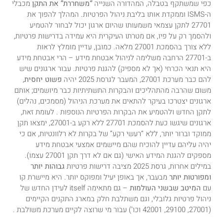
כפי שמשתקף בטבלה, המהדורה השנייה
“משחררת” את התקן
מכבלי
ה-ISMS וממקדת אותו בליבת ניהול הפרטיות. המהלך להפוך את
27701 לתקן עצמאי משמעותו שהיום ארגון יכול לבחור להטמיע
ולהסמך רק על פיו, אם מטרתו העיקרית היא עמידה בדרישות פרטיות,
ללא צורך בהסמכת 27001 מלאה. כמובן, עדיין מומלץ לראות
ב-27701 הרחבה משלימה לניהול אבטחת מידע – הרי אבטחת מידע
היא תנאי הכרחי (אך לא מספיק) להגנת פרטיות. עבור ארגונים שיש
להם כבר מערכת 27001, המעבר לגרסת 2025 יהיה
פשוט יחסית
,
משום שהרבה מהתהליכים והבקרות התשתיתיות כבר מיושמים; אותם
ארגונים יצטרכו בעיקר להתאים את מערכת הניהול (מסמכים, נהלים)
לתקן החדש ולהטמיע את הבקרות הפרטיות הנוספות . לעומת זאת,
ארגונים שיגשו כעת להסמכת 27701 ללא רקע ב-27001, ימצאו תקן
ממוקד וברור יותר, ללא “רעשי רקע” של בקרות לא רלוונטיות, אם כי
יהיה עליהם עדיין להוכיח שהם מיישמים אמצעי אבטחת מידע
מספקים להגנת המידע האישי (גם אם לא דרך תקן 27001 עצמו).
במילים אחרות, גרסת 2025 מציבה דרישות פרטיות
גבוהות יותר
ומפורטות יותר
מבעבר, אך באופן יעיל ומפוקס יותר. היא מיישרת קו
עם
המיטב שבשני העולמות
– גם מתאימה itself לעידן החדש של
ניהול פרטיות גלובלי, וגם משתלבת חלק במארג התקנים הקיימים
(27001, 29100, 42001 וכו’) עבור מי שרוצה לקיים מערכת משולבת .