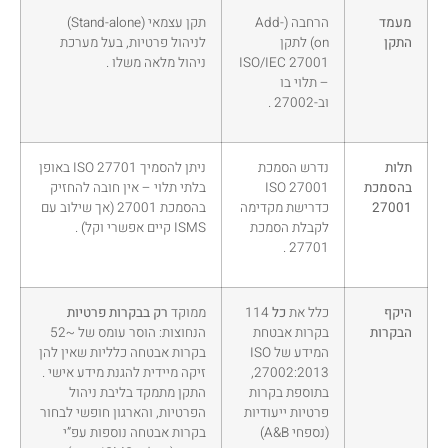
מעמד
הרחבה (Add-
תקן עצמאי (Stand-alone)
התקן
on) לתקן
לניהול פרטיות, בעל מערכת
ISO/IEC 27001
ניהול מלאה משלו .
– תלוי בו
וב-27002 .
תלות
נדרש הסמכת
ניתן להסמיך ISO 27701 באופן
בהסמכת
ISO 27001
בלתי תלוי – אין חובה להחזיק
27001
כדרישת מקדימה
בהסמכת 27001 (אך שילוב עם
לקבלת הסמכת
ISMS קיים אפשרי וקל) .
27701 .
היקף
כלל את
כל
114
ממוקד
רק בבקרות פרטיות
הבקרות
בקרות אבטחת
הנחוצות: הוסר עומס של ~52
המידע של ISO
בקרות אבטחה כלליות שאין להן
27002:2013,
זיקה מיידית להגנת מידע אישי .
בתוספת בקרות
התקן מתמקד בליבת ניהול
פרטיות ייעודיות
הפרטיות, והארגון חופשי לבחור
(נספחי A&B)
בקרות אבטחה נוספות עפ”י