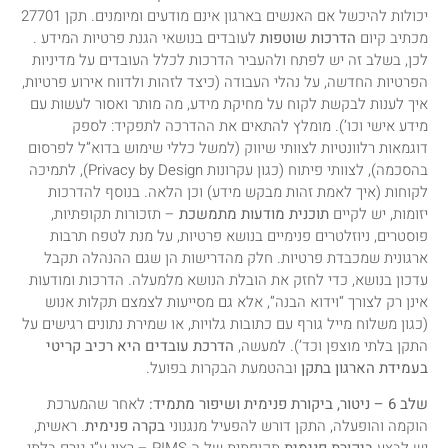
יכולות להיכשל אם האנשים בארגון אינם מודעים ומיומנים. תקן 27701
מכתיב קיום
הדרכות שוטפות
לעובדים בנושאי הגנת פרטיות המידע .
לכן, בשלב זה יש לפתח ולהעביר הדרכות לכלל העובדים על מדיניות
הפרטיות החדשה, על נהלי העבודה (כיצד לזהות ולדווח אירוע פרטיות,
איך לענות לבקשת לקוח על מחיקת מידע, מה מותר ואסור לעשות עם
מידע אישי וכו’). מומלץ להתאים את ההדרכה לתפקיד: לספק
דוגמאות רלוונטיות לצוותי שיווק (למשל כללי שימוש בדוא”ל לפרסום
בהסכמה), לצוותי פיתוח (כגון עקרונות Privacy by Design), לתמיכה
לקוחות (איך לאמת זהות מבקש מידע) וכן הלאה. בנוסף להדרכות
יזומות, יש לקיים
תוכנית מודעות מתמשכת
– תזכורות תקופתיות,
פוסטרים, ניוזלטרים פנימיים בנושא פרטיות, על מנת לטפח תרבות
ארגונית שמכבדת פרטיות. חלק מהדרישות הן שגם ההנהלה תקבל
עדכון בנושא, כדי לחזק את הובלת הנושא מלמעלה. הדרכות ומודעות
אינן רק לצורך “וידוא הבנה”, אלא גם מסייעות לצמצם תקלות אנוש
(כגון משלוח מייל גורף עם כתובות גלויות, או שמירת נתונים רגישים על
התקן בלתי מוצפן וכד’). למעשה,
הדרכת עובדים היא רכיב קריטי
בעמידת הארגון בתקן
ובהטמעת הבקרות בפועל.
שלב 6 – ניטור, ביקורת פנימית ושיפור מתמיד:
לאחר שהמערכת
הוקמה והופעלה, התקן דורש להפעיל מנגנוני
בקרה פנימית
. ראשית,