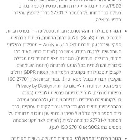
PSD2/פתיחת בנקאות גוררת חובות פרטיות). כמה בנקים
בעולם כבר דיווחו על הסמכה ל-27701 כדרך להפגין עמידה
בדרישות אלה .
מגזר הטכנולוגיה והאינטרנט:
חברות טכנולוגיה – ובפרט חברות
תוכנה כשירות (SaaS), פלטפורמות מקוונות, רשתות חברתיות,
ספקי שירותי ענן, חברות דאטה ו-Analytics – מטפלות במיליוני
משתמשים ולכן גם במידע אישי רב (לעיתים רגיש מאוד כמו
מיקום, הרגלים, העדפות). מגזר זה מצוי תחת זכוכית מגדלת
ציבורית ורגולטורית בכל הנוגע לפרטיות (דוגמת השימועים
לקבוצות טכנולוגיה בקונגרס האמריקאי, קנסות GDPR גדולים
שקיבלו חברות כגוגל, מטא וכד’). עבור חברות אלו, ISO 27701
מציע מסגרת מוסדרת ליישום עקרונות Privacy by Design
בפיתוח מוצרים, לניהול מדיניות פרטיות גלובלית (בפרט
כשלקוחותיהם מפוזרים במדינות שונות), ולהבטחת עמידה
בהתחייבויות חוזיות כמעבדי מידע עבור לקוחות עסקיים. כבר
כיום מספר הולך וגדל של ספקי שירותי ענן ותוכנה מדווחים על
הסמכה ל-27701 כהוכחה לציות (לעיתים לצד תקני אבטחה
נוספים כמו SOC2 או ISO 27018 לענן).
מגזר הציבורי והממשלתי:
סוכנויות ממשלה, רשויות מקומיות,