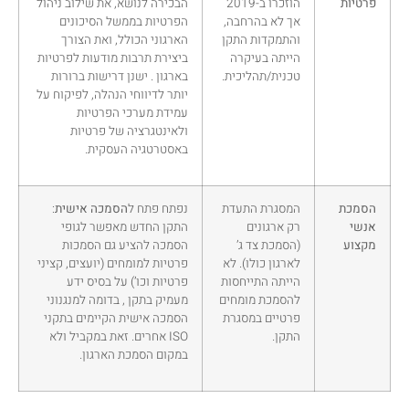
פרטיות
הוזכרו ב-2019
הבכירה לנושא, את שילוב ניהול
אך לא בהרחבה,
הפרטיות בממשל הסיכונים
והתמקדות התקן
הארגוני הכולל, ואת הצורך
הייתה בעיקרה
ביצירת תרבות מודעות לפרטיות
טכנית/תהליכית.
בארגון . ישנן דרישות ברורות
יותר לדיווחי הנהלה, לפיקוח על
עמידת מערכי הפרטיות
ולאינטגרציה של פרטיות
באסטרטגיה העסקית.
הסמכת
המסגרת התעדת
נפתח פתח ל
הסמכה אישית
:
אנשי
רק ארגונים
התקן החדש מאפשר לגופי
מקצוע
(הסמכת צד ג’
הסמכה להציע גם הסמכות
לארגון כולו). לא
פרטיות למומחים (יועצים, קציני
הייתה התייחסות
פרטיות וכו’) על בסיס ידע
להסמכת מומחים
מעמיק בתקן , בדומה למנגנוני
פרטיים במסגרת
הסמכה אישית הקיימים בתקני
התקן.
ISO אחרים. זאת במקביל ולא
במקום הסמכת הארגון.