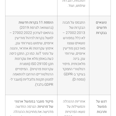
הסכמות, הגבלות
שימוש, ועוד.
נושאים
התבסס על מבנה
הוספת 11 בקרות חדשות
חדשים
הבקרות של
(בהשוואה לגרסת 2019)
בבקרות
27002:2013 –
בהתאם לעדכון 27002:2022 –
לא כלל במפורש
למשל בקרות לניהול מודיעין
נושאים שצצו
איומים, שימוש בשירותי ענן,
מאז כגון מודיעין
אימוץ עקרונות AI אחראי, והגנה
איומים, שירותי
על נתוני IoT. כמו כן, התקן כיסה
ענן, בינה
כעת באופן מלא את עקרונות
מלאכותית. מיפוי
תקן ISO 29100 (מסגרת
רגולטורי התמקד
עקרונות פרטיות) . המיפויים
בעיקר ב-GDPR
הרגולטוריים הורחבו להתאמה
(נספח D).
למגוון תקנות גלובליות (מעבר ל-
GDPR בלבד).
דגש על
אחריות ההנהלה
מיקוד מוגבר בממשל ארגוני
ממשל
והמשילות על
של פרטיות:
הגרסה החדשה
ותרבות
נושא הפרטיות
מדגישה את מחויבות ההנהלה