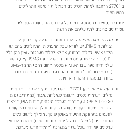
ב-27701 הרחבה לניהול הסיכונים הכולל, תוך מינוף התהליכים
המשותפים.
אתגרים נפוצים בהטמעה:
כמו בכל פרויקט תקן, ישנם מכשולים
שארגונים צריכים לתת עליהם את הדעת:
הגדרת תחום מתאימה:
אחד האתגרים הוא לקבוע נכון את
גבולות ה-PIMS. יש לוודא שכל המערכות והתהליכים בהם יש
מידע אישי נכללים בתחום, אך לא לכלול מערכות שאין בהן כלל
PII (כדי לא ליצור עומס מיותר). בשילוב עם ISMS קיים, חשוב
שלא יהיה פער שבו ה-PIMS מכסה תחום רחב יותר מה-ISMS
(מצב שיצור “חור” באבטחת המידע) . תיעוד הגבולות בצורה
ברורה במסמך ההיקף הוא חיוני.
תיעוד וראיות:
תקן 27701 דורש
תיעוד מקיף
למדי – מדיניות,
נהלים, רשימות נכסים, רישומי פעילויות עיבוד (כמתחייב גם מ-
GDPR Article 30), דו”חות הערכת סיכונים, דוחות PIA, תוצאות
הדרכות, ותיעוד בקשות נשואי מידע וטיפולן. ארגונים מתקשים
לפעמים בתחזוקת התיעוד באופן שוטף. מומלץ ליישם כלים
ממוחשבים (למשל תוכנה לניהול ציות ופרטיות) ולמנות אחראי
עדכונים שיוודא שכל שינוי במערכת (תהליך חדש, מערכת