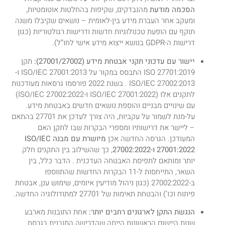
הסכמה מודעת
מהנבדקים, שקיפות בהחלטות אוטומטיות,
ומעקב אחר העברת מידע בין-לאומית – נושאים שקיבלו משנה
תוקף עם הופעת טכנולוגיות חדשות ודרישות רגולטוריות (כגון
דרישות ה-GDPR בנושא ייצוא מידע אישי לחו”ל).
יישור עם עדכוני תקני אבטחת מידע (27001/27002):
תקן
ISO 27701:2019 התבסס במקור על ISO/IEC 27001:2013 ו-
ISO/IEC 27002:2013 . בשנת 2022 פורסמו גרסאות מעודכנות
לתקנים אלו (ISO/IEC 27001:2022 ו-ISO/IEC 27002:2022)
עם שינויים מבניים והוספת נושאים חדשים באבטחת מידע.
על-מנת לשמור על עקביות, היה צורך לעדכן את 27701 בהתאם
– ליישר את דרישותיו ומספרי הבקרות שבו לתקן האם
המעודכן. הגרסה החדשה אכן
מיושרת עם מבנה ISO/IEC
27001:2022 ו-27002:2022
, כך שהשילוב בין התקנים חלק
יותר ומותאם לתפיסת האבטחה העדכנית . הדבר כלל, בין
השאר, התייחסות ל-11 הבקרות החדשות שהתווספו
ב-27002:2022 (כגון ניהול מודיעין איומים, שימוש ענן, אבטחת
פיתוח וכו’) והבטחת תאימות של 27701 למתודולוגיה החדשה.
הנגשת התקן לארגונים רחבים יותר:
אחת התובנות מארבע
שנות היישום הראשונות הייתה שהדרישה המובנית בגרסת