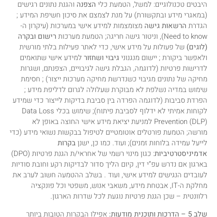
היבטים טכנולוגיים: למשל, הטמעת כלי
הצפנה
והגנת נתונים רגישים
(במאגרי מידע ובתקשורת) על מנת לצמצם את סיכון חשיפת המידע ;
הגדרת
הרשאות גישה
מצומצמות למידע אישי במערכות (עיקרון ה-
Need to know), וניטור גישה חריגה; הטמעת מערכות
רישום ובקרה
(לוגים)
של פעולות על מידע אישי, כדי לאתר פעילות בלתי מורשית
ולאפשר ביקורת ; יישום מנגנוני
גיבוי ושחזור
למידע אישי שתואמים
לדרישות פרטיות (לדוגמה, הגבלת גישה לגיבויים, הצפנתם, ושגרות
מחיקה של נתונים מגיבוי כשנדרשת מחיקה מערכות ייצור) ; חסימת
שימוש במדיה נשלפת לא מבוקרת שעלולה לגרום לדליפת מידע ;
הפרדת סביבות (לדוגמה הפרדה בין סביבת בדיקות לייצור כדי שמידע
לקוחות אמיתי לא ידלוף לסביבת פיתוח); שימוש בכלי Data Loss
Prevention (DLP) למניעת יציאת מידע אישי החוצה באופן לא
מורשה; הטמעת פורטלים אוטומטיים לטיפול בבקשות נשואי מידע (כדי
לייעל עמידה בלוחות זמנים); ועוד. כמו כן, ישנן
בקרות
אדמיניסטרטיביות
: כגון מינוי רשמי של אחראי/ת הגנת פרטיות (DPO)
בארגון אם נדרש עפ”י דין, קיום הליך סדור לבדיקות רקע וחובת סודיות
לעובדים הנגישים למידע אישי, ועוד . בשלב ההטמעה חשוב לערב את
מחלקת ה-IT, אבטחת מידע, משאבי אנוש, משפטי וכל פונקציה
רלוונטית – שכן הגנת פרטיות נוגעת לכל שדרות הארגון.
שלב 5 – הדרכות ותוכנית מודעות:
אפילו הבקרות הטובות ביותר