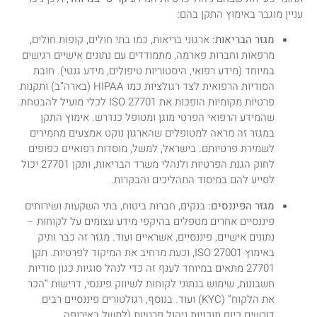
עניין מוגבר באימוץ התקן בהם:
מגזר הבריאות:
ארגוני בריאות, כמו בתי חולים, קופות חולים,
מרפאות וחברות פארמה, מתמודדים עם נתונים אישיים רגישים
במיוחד (מידע רפואי, היסטוריות טיפולים, מידע גנטי). חובת
הסודיות הרפואית לצד רגולציות כמו HIPAA (בארה”ב) ותקנות
פרטיות מקומיות הופכות את ISO 27701 לכלי מועיל להבטחת
שהמידע הרפואי הפרטי מוגן ומטופל כנדרש. אימוץ התקן
במגזר זה מראה למטופלים שהארגון נוקט אמצעים מחמירים
לשמירת פרטיותם. בישראל, למשל, מוסדות רפואיים כפופים
לחוק הגנת הפרטיות ולנהלי משרד הבריאות, ותקן 27701 יכול
לסייע להם במיסוד התהליכים והבקרות.
מגזר הפיננסים:
בנקים, חברות ביטוח, בתי השקעות ושירותים
פיננסיים אחרים מטפלים בהיקפי מידע עצומים על לקוחות –
נתונים אישיים, פיננסיים, אשראיים ועוד. מגזר זה כבר ותיק
באימוץ ISO 27001, וכעת מרחיב את המיקוד לפרטיות. תקן
27701 מתאים במיוחד לענף זה כדי לנהל סוגיות כגון סודיות
חשבונות, שימוש בנתוני לקוחות לשיווק פיננסי, דרישות “הכר
את הלקוח” (KYC) ועוד. בנוסף, רגולטורים פיננסיים רבים
דורשים כיום תוכניות ניהול פרטיות (למשל באירופה