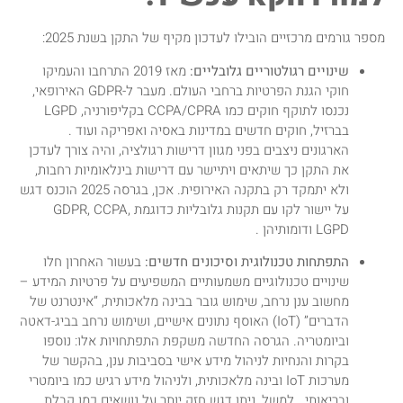
מספר גורמים מרכזיים הובילו לעדכון מקיף של התקן בשנת 2025:
שינויים רגולטוריים גלובליים:
מאז 2019 התרחבו והעמיקו
חוקי הגנת הפרטיות ברחבי העולם. מעבר ל-GDPR האירופאי,
נכנסו לתוקף חוקים כמו CCPA/CPRA בקליפורניה, LGPD
בברזיל, חוקים חדשים במדינות באסיה ואפריקה ועוד .
הארגונים ניצבים בפני מגוון דרישות רגולציה, והיה צורך לעדכן
את התקן כך שיתאים ויתיישר עם דרישות בינלאומיות רחבות,
ולא יתמקד רק בתקנה האירופית. אכן, בגרסה 2025 הוכנס דגש
על יישור לקו עם תקנות גלובליות כדוגמת GDPR, CCPA,
LGPD ודומותיהן .
התפתחות טכנולוגית וסיכונים חדשים:
בעשור האחרון חלו
שינויים טכנולוגיים משמעותיים המשפיעים על פרטיות המידע –
מחשוב ענן נרחב, שימוש גובר בבינה מלאכותית, “אינטרנט של
הדברים” (IoT) האוסף נתונים אישיים, ושימוש נרחב בביג-דאטה
וביומטריה. הגרסה החדשה משקפת התפתחויות אלו: נוספו
בקרות והנחיות לניהול מידע אישי בסביבות ענן, בהקשר של
מערכות IoT ובינה מלאכותית, ולניהול מידע רגיש כמו ביומטרי
ובריאותי . למשל, ניתן דגש חזק יותר על נושאים כמו קבלת