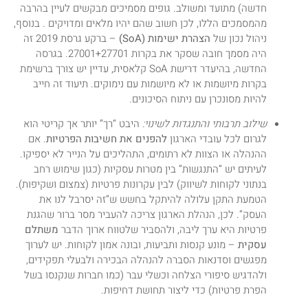
חדשה) מתועד ומשולב. גופים מסמיכים מבקשים לעיין בהרבה
מהמסמכים הללו, לכן חשוב שהם יהיו מלאים ומדויקים . בנוסף,
ניהול נכון של
הצהרת ישימות (SoA)
– ברקע גרסת 2019 זה
היה מסמך חובה שסקר את בקרות 27001+27701. בגרסה
החדשה, בהיעדר דרישת SoA קלאסית, עדיין יש צורך ברשימת
בקרות מיושמות או לא מיושמות עם נימוקים. תיעוד זה חייב
להיות מסונכרן עם ניתוח הסיכונים.
שילוב תרבותי והתנגדות לשינוי:
היבט “רך” יותר אך קריטי הוא
לגרום לכל עובדי הארגון
להפנים את חשיבות הפרטיות
. אם
ההנהלה או הצוות לא רתומים, התהליכים על הנייר לא יספיקו.
לעיתים יש “התנגשות” בין מטרות עסקיות (כגון שימוש רחב
בנתוני לקוחות לשיווק) לבין עקרונות פרטיות (צמצום ושקיפות).
הטמעת התקן עלולה להיתקל בחשש ש”זה יסרבל לנו את
העסק”. לכן, הנהלת הארגון צריכה להעביר מסר ברור שהגנת
פרטיות היא ערך ליבה, ולהסביר שלטווח ארוך הדבר
משתלם
עסקית
– מונע קנסות ותביעות, ובונה אמון לקוחות. יש לערוך
מפגשים וסדנאות הסברה להנהלה הבכירה ולבעלי תפקידים,
ולהדגיש סיפורי הצלחה וכשלי עבר (כמו חברות שנקנסו בשל
הפרת פרטיות) כדי ליצור תחושת דחיפות.