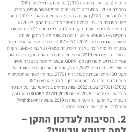
טיוטות (בפברואר ובאוגוסט 2018) וטיוטת תקן בינלאומי (DIS)
בתחילת 2019 . בהיעדר צורך בשינויים טכניים משמעותיים, הוחלט
לדלג על שלב FDIS, והעבודה הטכנית הסתיימה באפריל 2019. רגע
לפני הפרסום הרשמי, הוחלט למספר מחדש את התקן ל-27701
(בהתאם למדיניות שסוגי תקני ניהול מקבלים סיומת “01”), והפרסום
התקיים ב-6 באוגוסט 2019 . גרסה ראשונה זו של התקן היוותה
למעשה
הרחבה
לתקן ISO/IEC 27001 (מערכת לניהול אבטחת מידע),
במטרה להוסיף רובד של ניהול פרטיות (PIMS) על גבי ה-ISMS הקיים
. לאורך השנים מאז 2019, אימצו ארגונים רבים את התקן כדי להראות
עמידה בדרישות פרטיות כגון GDPR, ותעשיית התקינה צברה ניסיון
מעשי ביישומו. בשנת 2022, כחלק ממחזור העדכון החמש-שנתי של
תקני ISO, החלו עבודות לעדכן את 27701, במיוחד לאור ההתפתחויות
הטכנולוגיות והרגולטוריות והעדכון של תקני הבסיס (ISO
27001/27002) בשנת 2022. צוות מומחים בינלאומי עבד על הגרסה
החדשה, ובאוקטובר 2025 פורסם
ISO/IEC 27701:2025
כמהדורה
השנייה של התקן . הגרסה הישנה מ-2019 נמשכה (Withdrawn)
והוחלפה באופן רשמי בגרסה החדשה.
2. הסיבות לעדכון התקן –
למה דווקא עכשיו?