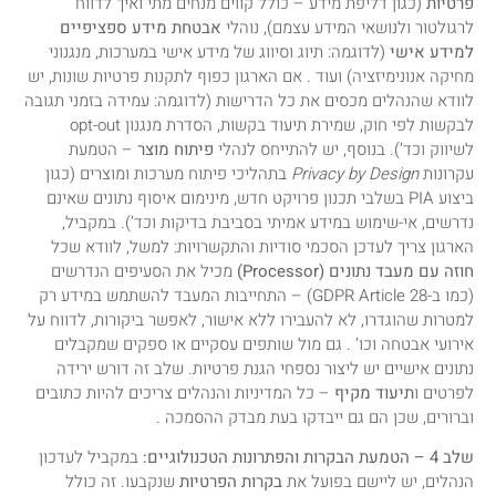
פרטיות
(כגון דליפת מידע – כולל קווים מנחים מתי ואיך לדווח
לרגולטור ולנושאי המידע עצמם), נוהלי
אבטחת מידע ספציפיים
למידע אישי
(לדוגמה: תיוג וסיווג של מידע אישי במערכות, מנגנוני
מחיקה אנונימיזציה) ועוד . אם הארגון כפוף לתקנות פרטיות שונות, יש
לוודא שהנהלים מכסים את כל הדרישות (לדוגמה: עמידה בזמני תגובה
לבקשות לפי חוק, שמירת תיעוד בקשות, הסדרת מנגנון opt-out
לשיווק וכד’). בנוסף, יש להתייחס לנהלי
פיתוח מוצר
– הטמעת
עקרונות
Privacy by Design
בתהליכי פיתוח מערכות ומוצרים (כגון
ביצוע PIA בשלבי תכנון פרויקט חדש, מינימום איסוף נתונים שאינם
נדרשים, אי-שימוש במידע אמיתי בסביבת בדיקות וכד’). במקביל,
הארגון צריך לעדכן הסכמי סודיות והתקשרויות: למשל, לוודא שכל
חוזה עם מעבד נתונים (Processor)
מכיל את הסעיפים הנדרשים
(כמו ב-GDPR Article 28) – התחייבות המעבד להשתמש במידע רק
למטרות שהוגדרו, לא להעבירו ללא אישור, לאפשר ביקורות, לדווח על
אירועי אבטחה וכו’ . גם מול שותפים עסקיים או ספקים שמקבלים
נתונים אישיים יש ליצור נספחי הגנת פרטיות. שלב זה דורש ירידה
לפרטים ו
תיעוד מקיף
– כל המדיניות והנהלים צריכים להיות כתובים
וברורים, שכן הם גם ייבדקו בעת מבדק ההסמכה .
שלב 4 – הטמעת הבקרות והפתרונות הטכנולוגיים:
במקביל לעדכון
הנהלים, יש ליישם בפועל את
בקרות הפרטיות
שנקבעו. זה כולל