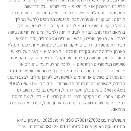
יש לבצע
ביקורת פנימית
תקופתית של ה-PIMS – רצוי ע”י גורם בלתי
תלוי בתוך הארגון או יועץ חיצוני – כדי לוודא שכל הדרישות
מתקיימות, שהנהלים מבוצעים בפועל, ושלא נותרו פערים או נקודות
תורפה . הביקורת הפנימית תבחן מדגמית תהליכים (למשל תהליך
טיפול בבקשת נושא מידע – לבדוק תיקי בקשות ולוודא שטופלו
בהתאם למדיניות), תבדוק לוגים ודוחות (למשל האם היו חריגות גישה
למידע אישי ואיך טופלו), תראיין עובדים על הנהלים, וכד’. ממצאי
הביקורת מתועדים ודורשים תיקון. במקביל, לפחות אחת לשנה הנהלת
הארגון צריכה לבצע
סקירת הנהלה
של ה-PIMS – לעבור על ביצועי
המערכת, תקריות שהיו, תלונות שהתקבלו, תוצאות הביקורת הפנימית,
שינויים רגולטוריים רלוונטיים – ולקבל החלטות על שיפורים או
משאבים נדרשים. התרבות הארגונית צריכה להיות של
שיפור מתמיד
:
אם מתגלים כשלים או תחומים לשיפור, יש לעדכן נהלים, לבצע ריענוני
הדרכה, להשקיע בטכנולוגיות חדשות וכו’. מחזור ה-PDCA (Plan-Do-
Check-Act) שקיים בלב תקני הניהול, מתקיים גם כאן. חשוב גם
לעקוב אחר שינויי חקיקה ודרישות חוק חדשות – למשל, אם נכנסת
רגולציית פרטיות חדשה במדינה בה הארגון פועל, לעדכן את המערכת
בהתאם.
השתלבות עם ISO 27001/27002:
לגרסת 2025 יש יתרון שהיא
מתממשקת באופן מובנה
למסגרת ISO 27001 העדכנית . עבור