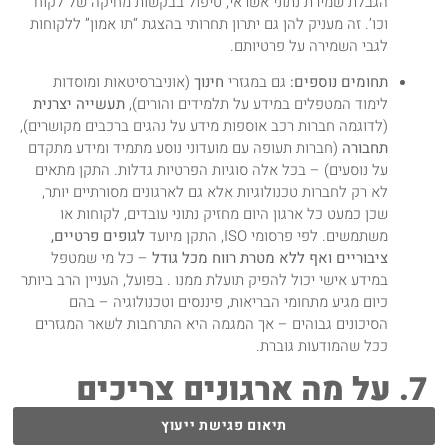
הגבלת שמירת נתוני אשראי, טיפול בבקשות מחיקה של לקוח
וכו’. זה מעניק להן גם יתרון תחרותי בהצגת “תו אמון” ללקוחות
לגבי השמירה על פרטיותם.
תחומים נוספים:
גם במגזרי
חינוך
(אוניברסיטאות ומוסדות
לימוד המטפלים במידע על תלמידים והורים),
תעשייה יצרנית
(לדוגמה חברות רכב אוספות מידע על נהגים ברכבים מקושרים),
תחבורה
(חברות תעופה עם מועדוני נוסע מתמיד ומידע מתקדם
על נוסעים) – בכל אלה סוגיות הפרטיות גדלות. התקן מתאים
לא רק לחברות טכנולוגיות אלא גם לארגונים מסורתיים יותר,
שכן כמעט כל ארגון היום מחזיק נתוני עובדים, לקוחות או
משתמשים. לפי פרסומי ISO, התקן מיועד
לגופים פרטיים,
ציבוריים ואף ללא מטרת רווח מכל גודל
– כל מי שמטפל
במידע אישי יכול להפיק תועלת ממנו . בפועל, העניין הרב ביותר
כיום מגיע מתחומי הבריאות, פיננסים וטכנולוגיה – בהם
הסיכונים גבוהים – אך המגמה היא התרחבות לשאר המגזרים
ככל שהמודעות גוברת.
7. על מה ארגונים צריכים
לשים דגש כדי לעמוד
תיאום פגישת ייעוץ