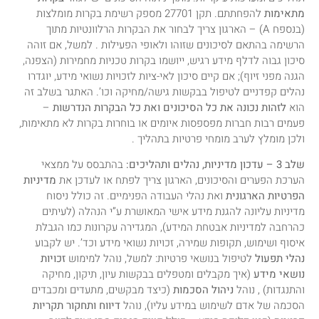
מתאימות
להפחתתם. תקן 27701 מספק רשימת בקרות מומלצות
(בנספח A) – הארגון צריך לבחור את הבקרות הרלוונטיות מתוך
הרשימה בהתאם לסיכונים שזוהו ולאופי הפעילות . למשל, אם זוהה
סיכון גבוה לדלף מידע רגיש, ייושמו בקרות טכניות מחמירות (הצפנה,
הגנה מפני זיוף); אם קיים סיכון לאי-ציות לזכויות נשואי מידע, יוגדרו
נהלים קפדניים לטיפול בבקשות גישה/מחיקה וכו’. האתגר בשלב זה
הוא
לזהות נכונה את כל הסיכונים ואת כל הבקרות הנדרשות
–
פעמים רבות חברות מפספסות איומים או בוחרות בקרות לא מתאימות,
ולכן מומלץ לערב מומחי פרטיות בתהליך .
שלב 3 – עדכון מדיניות, נהלים ותהליכים:
בהתבסס על ממצאי
הערכת הפערים והסיכונים, הארגון צריך לפתח או לעדכן את
מדיניות
הפרטיות הארגונית
ואת נהלי העבודה הפנימיים. זה כולל ניסוח
מדיניות עליונה להגנת מידע אישי המאושרת ע”י הנהלה (לעיתים
כהרחבה למדיניות אבטחת המידע), המגדירה עקרונות כמו הגבלת
איסוף ושימוש, תקופות שמירה, זכויות נשואי מידע וכד’. יש לקבוע
נהלי תפעול
לטיפול בנושאי פרטיות: למשל, נוהל למימוש
זכויות
נושאי מידע
(איך מקבלים ומטפלים בבקשות עיון, תיקון, מחיקה
והתנגדות) , נוהל
ניהול הסכמות
(כיצד מבקשים, מתעדים ומכבדים
הסכמה של אדם לשימוש במידע עליו), נוהל
דיווח ותחקור תקריות