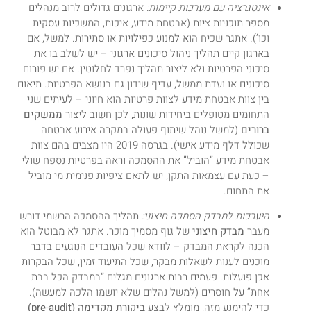
אינטגרציה עם מערכות קיימות:
ארגונים גדולים לרוב מנהלים
מספר תוכניות ציות (אבטחת מידע, איכות, המשכיות עסקית
וכו’). אתגר שכיח הוא למנוע כפילויות או סתירות. למשל, אם
בארגון קיים תהליך ניהול סיכונים ארגוני – יש לשלב בו את
סיכוני הפרטיות ולא ליצור תהליך נפרד לחלוטין. אם יש פורום
סיכונים או ועדת ממשל, עדיף שידון גם בנושא הפרטיות. תיאום
בין צוות אבטחת מידע לצוות פרטיות הוא חיוני – לעיתים שני
התחומים מטופלים ביחידות שונות, לכן חשוב ליצור
ממשקים
ברורים
(למשל נוהל שיתוף פעולה במקרה אירוע אבטחה
שכולל דלף מידע אישי). בגרסה 2019 היו מצבים בהם צוות
אבטחת מידע “הוביל” את ההסמכה וראה בפרטיות נספח שולי
– כעת עם עצמאות התקן, יש לתאם ציפיות פנימית מי מוביל
את התחום.
היערכות למבדק הסמכה חיצוני:
תהליך ההסמכה הרשמי דורש
מעבר
מבדק חיצוני
של גוף מסמיך מוכר. אתגר לא מבוטל הוא
הכנה לקראת המבדק – לוודא שכל העובדים הנוגעים בדבר
מוכנים לענות לשאלות מבקר, שכל התיעוד זמין, שכל הבקרות
אכן פועלות. פעמים רבות ארגונים מגלים “במבדק הכל בבת
אחת” על חוסרים (למשל נהלים שלא יושמו הלכה למעשה).
כדי להימנע מזה, מומלץ לבצע
ביקורת מקדימה (pre-audit)