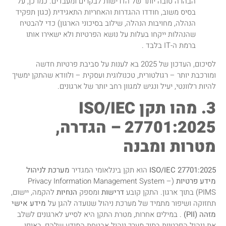
הבהרה טובה יותר של הדרישות לבקרים ומעבדים. כמו כן, על
בסיס משוב, חודדו ההגדרות והאחריות התאגידית (כגון תפקיד
הנהלה, מחויבות הנהלה, שילוב בסיכוני הארגון) כדי להבטיח
שהנהלות ייקחו בעלות על נושא הפרטיות ולא ישאירו אותו
ברמת ה-IT בלבד .
לסיכום, העדכון של 2025 בא לענות על סביבת פרטיות חדשה
ומורכבת יותר – רגולטורית, טכנולוגית ועסקית – ולוודא שהתקן ימשיך
להיות רלוונטי, יעיל ונגיש למגוון רחב יותר של ארגונים.
3. מהו תקן ISO/IEC
27701:2025 – הגדרה,
מטרות ומבנה
ISO/IEC 27701:2025
הוא תקן בינלאומי המגדיר
מערכת לניהול
מידע פרטיות
(Privacy Information Management System –
PIMS) בתוך ארגון. התקן קובע
דרישות
ומספק
הנחיות
להקמה, יישום,
תחזוקה ושיפור מתמיד של מערכת ניהול שנועדה להגן על
מידע אישי
מזהה (PII)
. במילים אחרות, מטרת התקן היא לסייע לארגונים לשלב
את ניהול הפרטיות בתוך מערך ניהול אבטחת המידע שלהם, באופן