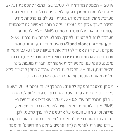
2019 – הסמכה מקדימה ל-ISO 27001 כתנאי להסמכת 27701
– הגבילה את האימוץ בעיקר לארגונים גדולים ומבוססים עם
מערכת ניהול אבטחת מידע בוגרת . בעולם בו פרטיות מידע
הפכה לערך עליון בפני עצמו, עלה הצורך לאפשר גם לארגונים
קטנים יותר או כאלו שטרם הסמיכו ISMS מלא, להטמיע
מערכת לניהול פרטיות. לפיכך, הוחלט לבנות את גרסת 2025
כ
תקן עצמאי (Stand-alone)
שאינו מחייב תקן אחר כתנאי
מוקדם . שינוי זה אמור להגדיל את הנגישות של 27701 ולפתוח
את הדלת לארגונים ממגזרים חדשים – סטארט-אפים, חברות
פינטק, ספקי ענן, פלטפורמות איקומרס, חברות מונעות-בינה
מלאכותית, ועוד – שיוכלו כעת להציג עמידה בתקן פרטיות ללא
תלות מלאה במוכנות שלהם להסמכת אבטחת מידע .
ניסיון מצטבר והפקת לקחים:
במהלך יישום גרסת 2019 בשטח
נצבר ידע לגבי מה עבד היטב ומה דרש שיפור. למשל, התברר
שחלק מהבקרות של 27001/27002 שאומצו אוטומטית ב-
PIMS אינן רלוונטיות באופן ישיר לפרטיות (בקרות תשתית,
פיזיות וכו’), מה שהעמיס על ארגונים ללא ערך פרטני. לכן,
בגרסה החדשה בוצעה “רזולוציה” ושיפור בפוקוס: הוסרו בקרות
שאינן קשורות לפרטיות (ראו פרטים בחלק החידושים) והוספה