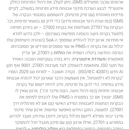
ארגונים שכבר מפעילים ISMS, ניתן לשלב את ניהול הפרטיות כחלק
אינטגרלי: לבצע הערכת סיכוני אבטחת מידע ופרטיות במשולב, לקיים
מדיניות מאוחדת (עם פרק פרטיות), להשתמש במנגנוני הבקרה של
ISMS (כמו ועדת היגוי אבטחת מידע) כדי לדון גם בנושאי פרטיות, וכו’.
הבקרות של 27701 משלימות את בקרות 27002 – יש ביניהן חפיפה
(למשל בקרות גישה והצפנה מופיעות בשניהם) – ולכן נדרש לוודא
אי-סתירות: ארגון יכול להחליט שמסמך ה-SoA (הצהרת הישימות) שלו
יכלול גם את בקרות ה-PIMS או שני מסמכים נפרדים אך מסונכרנים.
הגרסה החדשה ביטלה רשמית את
התלות
ב-27001, אך עדיין
מאפשרת ו
מעודדת אינטגרציה
: היא בנויה בעקרונות המבנה האחיד
של תקני ISO, ומותאמת להשתלב לצד מערכות 27001, 9001 ואף תקן
AI חדש (ISO/IEC 42001) . נקודה חשובה – למרות שב-2025 הוסרו
“בקרות לא רלוונטיות”, אין משמעות הדבר שארגון יכול להזניח אבטחת
מידע בסיסית. כדי להגן על פרטיות, חייב להיות יישום של בקרות
אבטחה חיוניות (כמו ניהול גישה, הגנת סייבר וכד’). ארגון שאין לו
ISMS, יצטרך אם כך במסגרת ה-PIMS שלו להכניס לפחות את
הבקרות הנחוצות לאבטחת המידע האישי (גם אם לא פורמלית דרך
27001). למעשה, התקן החדש מאפשר גמישות: ארגון עתיר סיכוני
סייבר יבחר ממילא ליישם מכלול בקרות, וייתכן שירחיב מעבר לנדרש
במפורש ב-27701, ואילו ארגון קטן עם סיכון מוגבל יוכל להתמקד
בעיקר בפרטיות. הגישה המומלצת היא
שילוב הוליסטי
– לראות