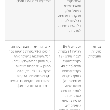
עבור בקרי
צרכיו (או לפי ISMS נפרד).
ומעבדי מידע .
בפועל, חלק
מבקרות האבטחה
הכלליות לא היו
רלוונטיות ישירות
לפרטיות.
בקרות
נספחים A ו-B
ארגון מחדש והרחבת הבקרות:
פרטיות
הגדירו 31 בקרות
הוכנסו כ-78 בקרות פרטיות בסך
ספציפיות
לבקרי מידע ו-18
הכל, משולבות ברשימה אחת
בקרות למעבדי
(עם סימון בקר/מעבד/שניהם),
מידע (סה”כ 49
מתוכן ~31 בקרות ייעודיות
בקרות פרטיות
לבקר, ~18 למעבד, וכ-29
בנוסף לבקרות
בקרות משותפות . הבקרות
אבטחת מידע)
המעודכנות משקפות גם נושאים
שנתנו מענה
חדשים (ראו שורה הבאה).
לנושאי פרטיות
כמו מדיניות
פרטיות, זכויות
נושאי מידע,