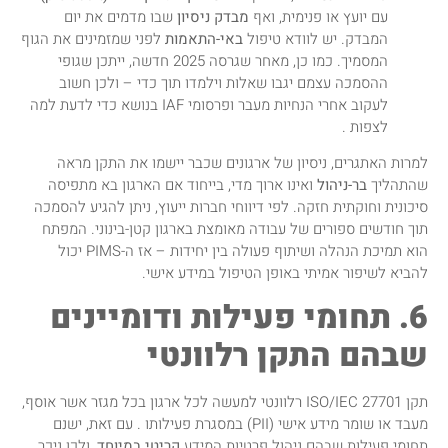
עם יועץ או פנימית, ואף
מבדק ניסיון
שבו מדמים את יום
המבדק. יש לוודא טיפול
באי-התאמות
לפני שמזמינים את הגוף
המסמיך. כמו כן, מאחר שגרסה 2025 חדשה, ייתכן שגופי
ההסמכה עצמם יגבו שאלות וילמדו תוך כדי – ולכן חשוב
לעקוב אחרי הנחיות מעבר ופרסומי IAF בנושא כדי לדעת למה
לצפות .
למרות האתגרים, ניסיון של ארגונים שכבר יישמו את התקן מראה
שהתהליך
בר-ניהול
ואינו ארוך מדי, בייחוד אם הארגון בא מתפיסה
סיכונית וחוקתית חזקה. לפי דיווחי חברות ייעוץ, ניתן להגיע להסמכה
תוך חודשים ספורים של עבודה מאומצת בארגון קטן-בינוני. המפתח
הוא תמיכת הנהלה ושיתוף פעולה בין יחידות – אז ה-PIMS יכול
להביא לשיפור אמיתי באופן הטיפול במידע אישי.
6. תחומי פעילות ודומיינים
שבהם התקן רלוונטי
תקן ISO/IEC 27701 רלוונטי למעשה לכל ארגון בכל מגזר אשר אוסף,
מעבד או שומר מידע אישי (PII) במסגרת פעילותו . עם זאת, ישנם
תחומי פעילות שבהם ניהול פרטיות המידע
קריטי במיוחד
, ולכן ניכר