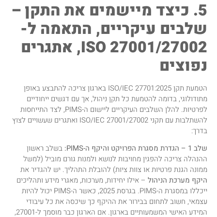
5. כיצד מיישמים את התקן –
שלבים עיקריים, התאמה ל-
ISO 27001/27002, אתגרים
נפוצים
הטמעת תקן ISO/IEC 27701:2025 בארגון צריכה להתבצע באופן
מתודולוגי, בדומה להטמעת כל תקן ניהול, אך עם דגשים ייחודיים
לפרטיות. להלן השלבים העיקריים ליישום ה-PIMS, לצד התייחסות
להשתלבות עם תקני ISO/IEC 27001/27002 ואתגרים שעשויים לצוץ
בדרך:
שלב 1 – הגדרת מסגרת הפרויקט והיקף ה-PIMS:
בשלב ראשון
ההנהלה צריכה להפגין מחויבות לנושא ולמנות גורם מוביל (למשל
ממונה הגנת פרטיות או צוות ציות) להובלת התהליך. יש להגדיר את
היקף מערכת הניהול
– אילו יחידות, מערכות, מאגרי מידע ותהליכים
ייכללו במסגרת ה-PIMS. בגרסת 2025, כאשר ה-PIMS יכול להיות
עצמאי, חשוב לתחום בבירור את ההיקף כך שיכסה את כל עיבודי
המידע האישי המשמעותיים בארגון. אם הארגון כבר מוסמך ל-27001,