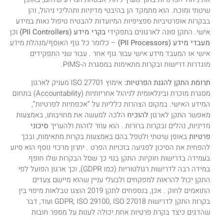
שיטתי ומוכח. הוא מתמקד הן בהיבטי מדיניות ותהליכי ניהול, והן
בבקרות אופרטיביות ספציפיות המיועדות להבטיח טיפול נאות במידע
אישי. התקן פונה לארגונים בתפקידי
בקרי מידע (PII Controllers)
וכן
מעבדי מידע (PII Processors)
– כלומר כל גוף האוסף/מנהלת מידע
אישי או המעבד מידע אישי עבור גוף אחר . עבור שני התפקידים
מוגדרות דרישות ובקרות מתאימות במסגרת ה-PIMS.
תרומת התקן להגנת הפרטיות:
אימוץ ISO 27701 מעניק לארגון
מסגרת מוכרת ובינלאומית לניהול אחריותיות (Accountability) בתחום
המידע האישי. במקום הצהרות כלליות על “אכפתיות לפרטיות”,
מאפשר התקן לארגון
להוכיח
הלכה למעשה את מחויבותו, באמצעות
מדיניות, נהלים ובקרות ברורות . הוא עוזר לזהות ולהעריך
סיכוני
פרטיות
באופן שיטתי ולטפל בהם באמצעות בקרות מתאימות, ובכך
להפחית את הסיכון לפגיעה בזכויות הפרט . יתרון מרכזי נוסף הוא סיוע
בעמידה בדרישות חוקיות: התקן בנוי כך שסל הבקרות שלו חופף
במידה רבה לדרישות רגולטוריות (כמו GDPR), וכך ארגון הפועל לפי
התקן יכול להראות למפקחים ולבעלי עניין שהוא מיישם צעדים
התואמים לחוק . אכן, בנספחים לתקן 2019 הוצגו טבלאות מיפוי בין
בקרות התקן לדרישות GDPR, ISO 29100, ISO 27018 ועוד, דבר
שהדגים כיצד בקרת פרטיות אחת יכולה לענות על מספר חובות