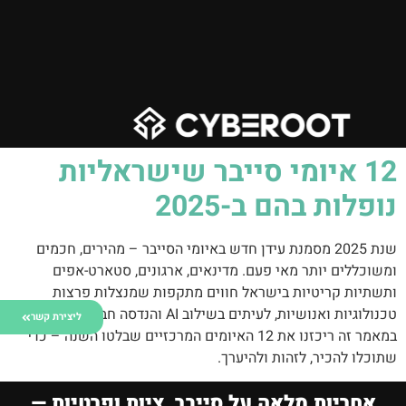
‎12 איומי סייבר שישראליות
נופלות בהם ב-2025
שנת 2025 מסמנת עידן חדש באיומי הסייבר – מהירים, חכמים
ומשוכללים יותר מאי פעם. מדינאים, ארגונים, סטארט-אפים
ותשתיות קריטיות בישראל חווים מתקפות שמנצלות פרצות
טכנולוגיות ואנושיות, לעיתים בשילוב AI והנדסה חברתית מתקדמת.
ליצירת קשר
במאמר זה ריכזנו את 12 האיומים המרכזיים שבלטו השנה – כדי
שתוכלו להכיר, לזהות ולהיערך.
אחריות מלאה על סייבר, ציות ופרטיות —