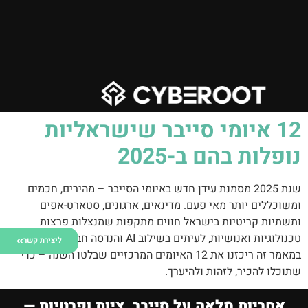
‎12 איומי סייבר שישראליות
נופלות בהם ב-2025
שנת 2025 מסמנת עידן חדש באיומי הסייבר – מהירים, חכמים
ומשוכללים יותר מאי פעם. מדינאים, ארגונים, סטארט-אפים
ותשתיות קריטיות בישראל חווים מתקפות שמנצלות פרצות
טכנולוגיות ואנושיות, לעיתים בשילוב AI והנדסה חברתית מתקדמת.
ליצירת קשר
במאמר זה ריכזנו את 12 האיומים המרכזיים שבלטו השנה – כדי
שתוכלו להכיר, לזהות ולהיערך.
אחריות מלאה על סייבר, ציות ופרטיות —