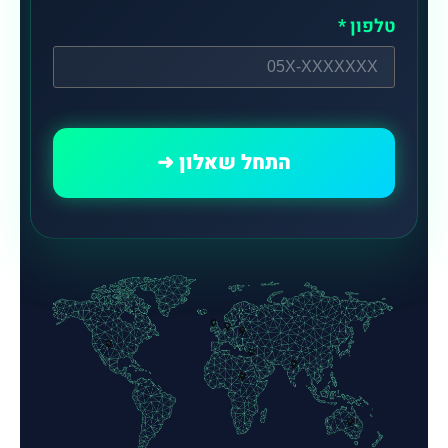
טלפון *
התחל שאלון ➜