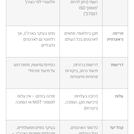
רשמי (ניתן להיות
וולונטרי לפי הצורך
“מוסמך ISO
27001”)
פריסה
תקן בינלאומי, מתאים
נפוץ בעיקר בארה”ב, אך
גיאוגרפית
לארגונים בכל העולם
רלוונטי גם לארגונים
גלובליים
דרישות
דרישות ברורות,
הנחיות גמישות, פחות דגש
תיעוד נרחב, ביקורות
על תיעוד פורמלי
פנימיות וחיצוניות
עלות
כרוכה בעלויות
זמינה בחינם – אין עלות
(רכישת תקן, הסמכה,
למסמכי NIST או הסמכה
ביקורות)
קהל יעד
כל סוגי הארגונים,
בעיקר גופים ממשלתיים,
בכל הגדלים
פדרליים וספקים בארה”ב –