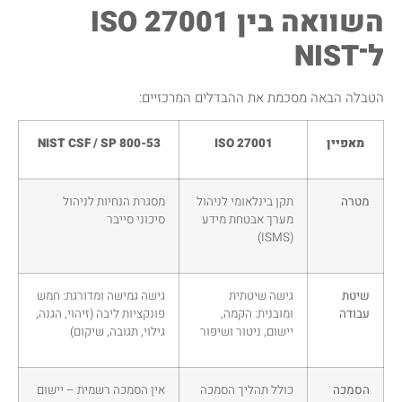
השוואה בין ISO 27001
ל־NIST
הטבלה הבאה מסכמת את ההבדלים המרכזיים:
מאפיין
ISO 27001
NIST CSF / SP 800-53
מטרה
תקן בינלאומי לניהול
מסגרת הנחיות לניהול
מערך אבטחת מידע
סיכוני סייבר
(ISMS)
שיטת
גישה שיטתית
גישה גמישה ומדורגת: חמש
עבודה
ומובנית: הקמה,
פונקציות ליבה (זיהוי, הגנה,
יישום, ניטור ושיפור
גילוי, תגובה, שיקום)
הסמכה
כולל תהליך הסמכה
אין הסמכה רשמית – יישום