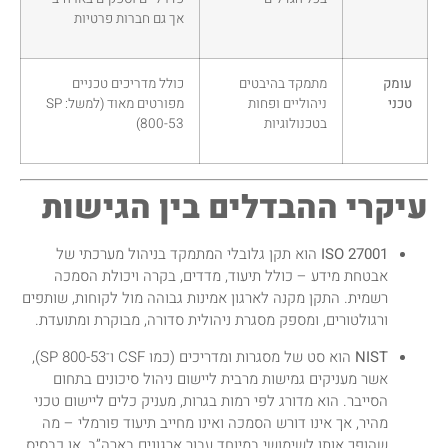
אך גם חברות פרטיות
עומק
מתמקד בהיבטים
כולל מדריכים טכניים
טכני
ניהוליים ופחות
מפורטים מאוד (למשל: SP
בטכנולוגיות
800-53)
עיקרי ההבדלים בין הגישות
ISO 27001
הוא תקן גלובלי המתמקד בניהול מערכתי של
אבטחת מידע – כולל תיעוד, מדדים, בקרה ויכולת הסמכה
רשמית. התקן מקנה לארגון אמינות גבוהה מול לקוחות, שותפים
ורגולטורים, ומספק מסגרת ניהולית סדורה, מבוקרת ומתועדת.
NIST
הוא סט של מסגרות ומדריכים (כמו CSF ו־SP 800-53),
אשר מעניקים גמישות מרבית ליישום ניהול סיכונים בתחום
הסייבר. הוא מדורג לפי רמות בגרות, מעניק כלים ליישום טכני
מהיר, אך אינו דורש הסמכה ואינו מחייב תיעוד פורמלי – מה
שהופך אותו לשימושי במיוחד עבור ארגונים בארה”ב, או כבסיס