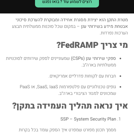
רוצים לשמוע עוד ? בואו נפגש
מטרת התקן הוא יצירת מסגרת אחידה ומבוקרת להערכת סיכוני
אבטחת מידע בשירותי ענן
– במקום שכל סוכנות ממשלתית תבצע
הערכות נפרדות.
מי צריך FedRAMP?
ספקי שירותי ענן (CSPs)
שמעוניינים לספק שירותים לסוכנויות
ממשלתיות בארה״ב.
חברות עם לקוחות פדרליים אמריקאים.
גופים טכנולוגיים עם פלטפורמות SaaS, IaaS, או PaaS
שמכוונים למגזר הציבורי בארה״ב.
איך נראה תהליך העמידה בתקן?
SSP – System Security Plan
מסמך תכנון מפורט שמפרט איך הספק עומד בכל בקרות