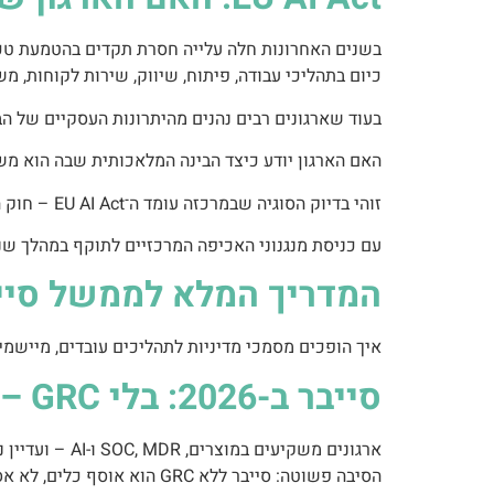
כיום בתהליכי עבודה, פיתוח, שיווק, שירות לקוחות, 
בעוד שארגונים רבים נהנים מהיתרונות העסקיים של ה
האם הארגון יודע כיצד הבינה המלאכותית שבה הוא מש
זוהי בדיוק הסוגיה שבמרכזה עומד ה־EU AI Act – חוק הבינה המלאכותית האירופי, אשר צפוי לשנות את האופן שבו ארגונים מפתחים, רוכשים, מפעילים ומנהלים מערכות AI.
עם כניסת מנגנוני האכיפה המרכזיים לתוקף במהלך שנת 2026, ארגונים רבים מגלים כי השימוש ב-AI כבר אינו רק החלטה טכנולוגית או עסקית, אלא גם אחריות רגו
המדריך המלא לממשל סייבר
איך הופכים מסמכי מדיניות לתהליכים עובדים, מיישמי
סייבר ב-2026: בלי GRC – אין באמת אבטחת מידע
ארגונים משקיעים במוצרים, SOC, MDR ו-AI – ועדיין נופלים.
הסיבה פשוטה: סייבר ללא GRC הוא אוסף כלים, לא אסטרטגיה.