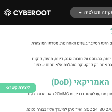
קינה ורגולציה
נעשו בישראל בתחום הגנת הסייבר בשנים האחרונות. מטרתו המוצהרת
ר, המבוסס על חובות הגנה, דיווח, תיעוד, פיקוח
ר בשינוי תפיסתי: אבטחת סייבר אינה רק פרקטיקה מומלצת אלא תחום שצפוי
ליצירת קשר
חברות ישראליות רבות מחזיקות כבר ב-ISO/IEC 27001 או SOC 2 Type II. אבל מה קורה כאשר לקוח אמריקאי מתחום הביטחון מבקש לעמוד בדרישות CMMC? האם מדובר בעוד