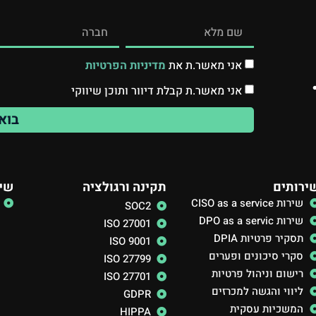
אני מאשר.ת את
מדיניות הפרטיות
אני מאשר.ת קבלת דיוור ותוכן שיווקי
בוא
ירותים
תקינה ורגולציה
שיר
שירות CISO as a service
SOC2
שירות DPO as a servic
ISO 27001
תסקיר פרטיות DPIA
ISO 9001
סקרי סיכונים ופערים
ISO 27799
רישום וניהול פרטיות
ISO 27701
ליווי והגשה למכרזים
GDPR
המשכיות עסקית
HIPPA