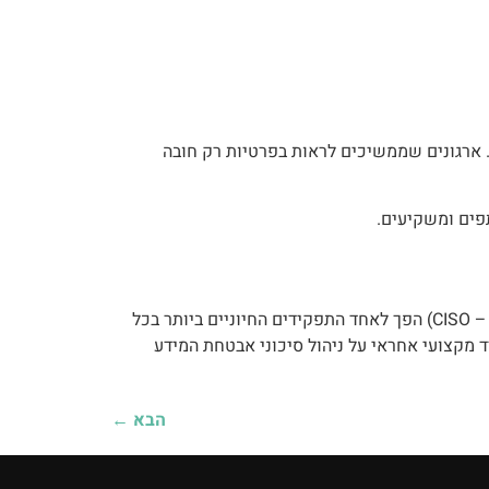
יות, ועורכי דין. לקראת 2026, התפיסה הזו משתנה מהיסוד. ארגונים שממשיכים לראות בפרטיות רק חובה
בעידן שבו התקפות סייבר מתוחכמות מתרחשות בכל רגע, תפקיד ממונה אבטחת מידע (CISO – Chief Information Security Officer) הפך לאחד התפקידים החיוניים ביותר בכל
ד מקצועי אחראי על ניהול סיכוני אבטחת המידע
הבא
←