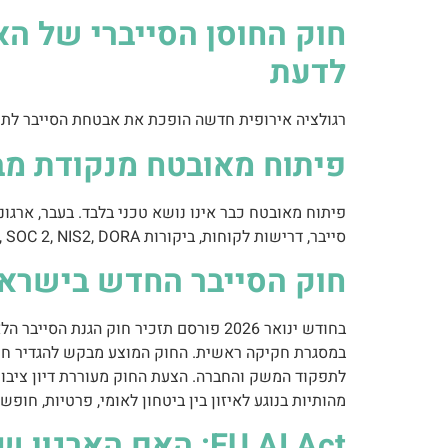
לדעת
רגולציה אירופית חדשה הופכת את אבטחת הסייבר לתנא
פיתוח מאובטח מנקודת מבט של nce
פיתוח מאובטח כבר אינו נושא טכני בלבד. בעבר, ארגו
סייבר, דרישות לקוחות, ביקורות ISO 27001, SOC 2, NIS2, DORA ותקני פרטיות, Secure SDLC הפך לחלק מרכזי ממערך ה-GRC הארגוני.
חוק הסייבר החדש בישראל
במסגרת חקיקה ראשית. החוק המוצע מבקש להגדיר חובות
לתפקוד המשק והחברה. הצעת החוק מעוררת דיון ציבורי
מהותיות בנוגע לאיזון בין ביטחון לאומי, פרטיות, חופ
EU AI Act: האם הארגון שלכם באמת מוכן?