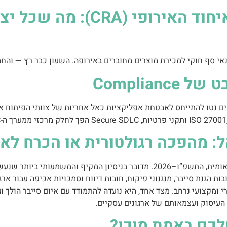
חוק החוסן הסייברי של האיחוד 
י סף חוקי למכירת מוצרים מחוברים באירופה. השעון כבר רץ — והח
Complia
נים נטו להתייחס לאבטחת אפליקציות כאל אחריות של צוותי הפיתוח או
: מהפכה רגולטורית או הכרח לאו
בחודש ינואר 2026 פורסם תזכיר חוק הגנת הסייבר הלאומית, התשפ”ו–2026. מדובר ב
 הגנת סייבר, מנגנוני פיקוח, חובות דיווח וסמכויות אכיפה עבור אר
 ומקצועי נרחב. מצד אחד, היא נועדה להתמודד עם איום סייבר הולך ו
ש העיסוק ועצמאותם של ארגונים עסקיים.