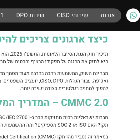
אודות
שירותי CISO
שירות DPO
01
כיצד ארגונים צריכים להי
תזכיר ח
היא לחזק את ההגנה על תפקודו הרציף והבטוח של מרח
מבחינת השוק, המשמעות רחבה בהרבה מעוד מסמך מדיניו
להפוך למחויב רגולטורית בצורה ישירה יותר.
CMMC 2.0 – המדריך המלא לתקן הסייבר של משרד ההגנה האמריקאי (DoD)
תקן? האם ISO או SOC 2 מספיקים? ומה המשמעות העסקית של CMMC?
במאמר זה נסביר מהו תקן Cybersecurity Maturity Model Certification (CMMC), למי הוא מיועד, כיצד הוא משתלב עם ISO 27001 ו-SOC 2, ואיך ניתן להיערך אליו בצורה נכונה.