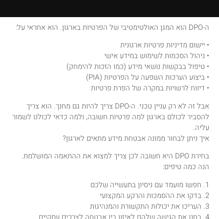
ה-DPO הוא המגן האולטימטיבי של הפרטיות בארגון. הוא אחראי על:
• יישום מדיניות פרטיות ארגונית
• ניהול הסכמות לשימוש במידע אישי
• טיפול בבקשות נושאי מידע (כמו הזכות להימחק)
• ביצוע הערכות השפעה על הפרטיות (PIA)
• דיווח לרשויות במקרה של הפרת פרטיות
אבל זה לא רק עניין טכני. ה-DPO צריך להיות גם מחנך. הוא צריך
להסביר לכולם בארגון למה פרטיות חשובה, ולמה כדאי לכולנו לשמור
עליה.
איך ניתן לבחור ממונה אבטחת מידע מתאים לארגון?
בחירת DPO היא חשובה לכן צריך למצוא את ההתאמה המושלמת.
הנה כמה טיפים:
1. חפשו מועמד עם ניסיון בתעשייה שלכם
2. בדקו את ההסמכות והרקע המקצועי
3. העריכו את יכולות התקשורת והמנהיגות
4. בחנו את הגישה שלהם לאיזון בין אבטחה לצרכים עסקיים