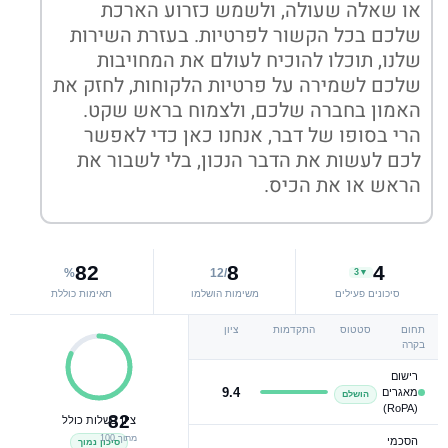
או שאלה שעולה, ולשמש כזרוע הארכת
שלכם בכל הקשור לפרטיות. בעזרת השירות
שלנו, תוכלו להוכיח לעולם את המחויבות
שלכם לשמירה על פרטיות הלקוחות, לחזק את
האמון בחברה שלכם, ולצמוח בראש שקט.
הרי בסופו של דבר, אנחנו כאן כדי לאפשר
לכם לעשות את הדבר הנכון, בלי לשבור את
הראש או את הכיס.
82
8
4
%
/12
▼3
סיכונים פעילים
משימות הושלמו
תאימות כוללת
תחום
סטטוס
התקדמות
ציון
בקרה
רישום
9.4
מאגרים
הושלם
(RoPA)
82
ציון בשלות כולל
מתוך 100
הסכמי
סיכון נמוך