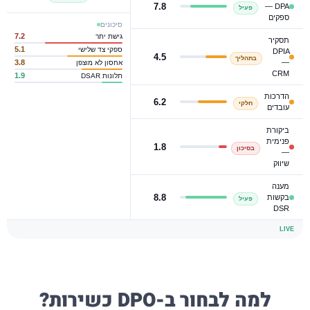
7.8
DPA —
פעיל
ספקים
סיכונים
7.2
גישת יתר
תסקיר
5.1
ספקי צד שלישי
DPIA
4.5
בתהליך
3.8
—
אחסון לא מוצפן
CRM
1.9
תלונות DSAR
הדרכות
6.2
חלקי
עובדים
ביקורת
פנימית
1.8
בסיכון
—
שיווק
מענה
8.8
בקשות
פעיל
DSR
LIVE
למה לבחור ב-DPO כשירות?