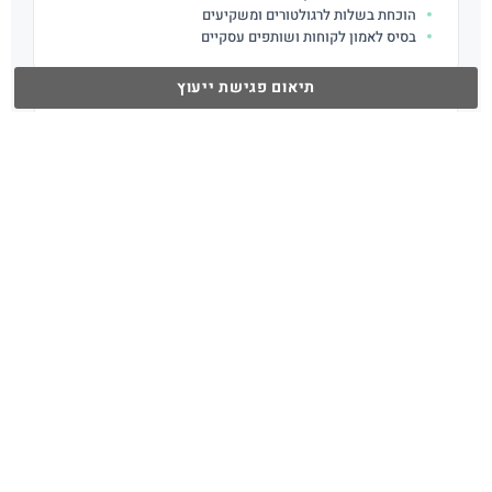
הוכחת בשלות לרגולטורים ומשקיעים
בסיס לאמון לקוחות ושותפים עסקיים
תיאום פגישת ייעוץ
יתרון תחרותי
עסקאות שנסגרות מהר יותר
כניסה לשווקים חדשים — ארה"ב, אירופה, ממשל
ציון Due Diligence גבוה לפני אקזיט
בידול מול מתחרים שאינם מוסמכים
ניהול סיכונים אפקטיבי