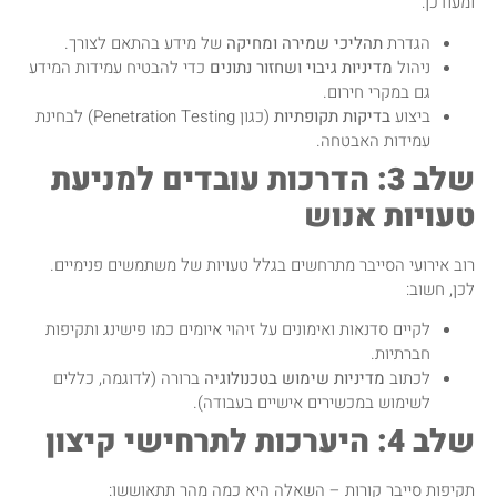
ומעודכן:
הגדרת
תהליכי שמירה ומחיקה
של מידע בהתאם לצורך.
ניהול
מדיניות גיבוי ושחזור נתונים
כדי להבטיח עמידות המידע
גם במקרי חירום.
ביצוע
בדיקות תקופתיות
(כגון Penetration Testing) לבחינת
עמידות האבטחה.
שלב 3: הדרכות עובדים למניעת
טעויות אנוש
רוב אירועי הסייבר מתרחשים בגלל טעויות של משתמשים פנימיים.
לכן, חשוב:
לקיים סדנאות ואימונים על זיהוי איומים כמו פישינג ותקיפות
חברתיות.
לכתוב
מדיניות שימוש בטכנולוגיה
ברורה (לדוגמה, כללים
לשימוש במכשירים אישיים בעבודה).
שלב 4: היערכות לתרחישי קיצון
תקיפות סייבר קורות – השאלה היא כמה מהר תתאוששו: