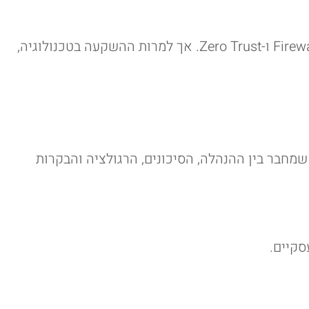
בעשור האחרון ארגונים השקיעו מיליוני שקלים בפתרונות אבטחת מידע: Firewalls, EDR, SIEM, MFA, Cloud Security ו-Zero Trust. אך למרות ההשקעה בטכנולוגיה,
לא רק אירוע טכנולוגי אלא אירוע עסקי, משפטי ורגולטורי, GRC הוא המנגנון שמחבר בין ההנהלה, הסיכונים, הרגולציה והבקרות