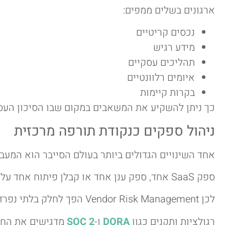
ארגונים בשלים ממפים:
נכסים קריטיים
מידע רגיש
תהליכים עסקיים
איומים רלוונטיים
בקרות קיימות
כך ניתן להשקיע את המשאבים במקום שבו הסיכון העסק
ניהול ספקים כנקודת תורפה מרכזית
אחד השינויים הגדולים ביותר בעולם הסייבר הוא המעב
ספק SaaS אחד, ספק ענן אחד או קבלן פיתוח אחד עלולים ליצור סיכון משמעותי לארגון כולו.
לכן Vendor Risk Management הפך לחלק בלתי נפרד ממערך ה-GRC.
רגולציות ותקנים כגון
DORA
ו-
SOC 2
מדגישים את החש