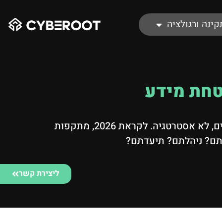
קינה ורגולציה
ארגונים משקיעים במוצרים, SOC, MDR ו-AI – ועדיין נופלים. הסיבה פשוטה: סייבר ללא GRC הוא אוסף כלים, לא אסטרטגיה. לקראת 2026, מתקפות
עתם? ניהלתם? תיעדתם?
ליצירת קשר