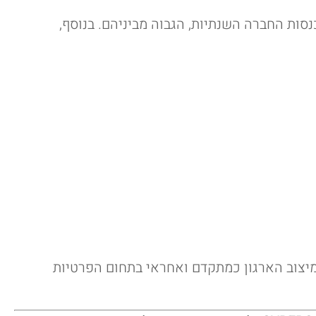
 עומדים בדרישות GDPR עשויים להתמודד עם קנסות משמעותיים – עד 20 מיליון יורו או 4% מהכנסות החברה השנתיות, הגבוה מביניהם. בנוסף,
עבודה ולמיצוב הארגון כמתקדם ואחראי בתחום הפרטיות