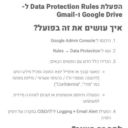
הפעלת Data Protection Rules ל-
Google Drive ו-Gmail
איך עושים את זה בפועל?
היכנסו ל־
Google Admin Console
גשו ל־
Rules → Data Protection
הגדירו כלל חדש עם התנאים הבאים:
כאשר קובץ או אימייל יוצא החוצה ומכיל מידע רגיש
(לדוגמה: מספרי ת”ז / כרטיסי אשראי / מילות מפתח
כמו “סודי”, “Confidential”)
הפעולה תיחסם אוטומטית או תגרום לאזהרה מיידית
למשתמש
הפעילו
Logging + Email Alert ל-CISO/IT
במקרה של ניסיון
הפרה