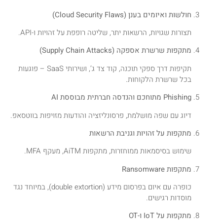
חולשות ואיומים בענן (Cloud Security Flaws)
תצורות שגויות, הרשאות יתר, שליטה רופפת על זהויות ו-API.
מתקפות שרשרת אספקה (Supply Chain Attacks)
תקיפות דרך ספקי תוכנה, קוד צד ג’, ושירותי SaaS – פוגעות
בכל שרשרת הלקוחות.
Phishing מתוחכם והנדסה חברתית מבוססת AI
דיוג עם שפה מושלמת, פרסונליזציה והודעות מזויפות בווטסאפ.
מתקפות על זהויות וגניבת הרשאות
שימוש בסיסמאות ממוחזרות, מתקפות AiTM, מעקף MFA.
מתקפות Ransomware
כופרה עם איום בפרסום מידע (double extortion), במיוחד נגד
מוסדות רגישים.
מתקפות על IoT ו-OT