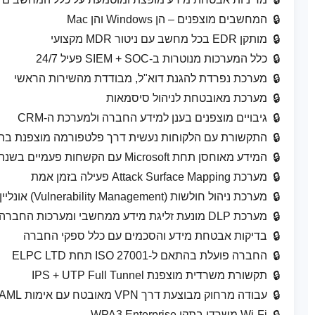
המחשבים מוצפנים – הן Windows והן Mac
מותקן EDR בכל מחשב עם ניטור MDR מקצועי
כלל המערכות מנוטרות ב-SIEM + SOC פעיל 24/7
מערכת נפרדת להגנת דוא"ל, מבודדת מהשירות הראשי
מערכת מאובטחת לניהול סיסמאות
גיבויים מוצפנים בענן למידע החברה ולמערכת ה-CRM
התקשורת עם הלקוחות נעשית דרך פלטפורמה מוצפנת בת
המידע מאוחסן תחת Microsoft עם הקשחות פעמיים בשנה
מערכת Attack Surface Mapping פעילה בזמן אמת
מערכת ניהול חולשות (Vulnerability Management) אונליין
מערכת DLP מונעת זליגת מידע ממחשבי ומערכות החברה
בדיקות אבטחת מידע והסכמים עם כלל ספקי החברה
החברה פועלת בהתאם ל-ISO 27001 תחת ELPC LTD
תקשורת משרדית מוצפנת IPS + UTP Full Tunnel
עבודה מרחוק מבוצעת דרך VPN מאובטח עם אימות SAML
Wi-Fi משרדי בתקן WPA3 Enterprise