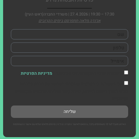
17:30 – 19:30 | 27.4.2026 | משרדי החברה(ראש העין)
אג׳נדה מלאה תתפרסם בימים הקרובים
בהשארת פרטי התקשרות אני מסכימ.ה ל
מדיניות הפרטיות
אני מאשר/ת כי הפרטים שמסרתי ישמשו את חברת סייברות
בע"מ לצורך רישום לאירוע, יצירת קשר ושליחת עדכונים מקצועיים
ושיווקיים .
שליחה
האירוע מוגבל לעד 15 משתתפים בלבד, בהתאם לאישור החברה | ט.ל.ח | פרטים מלאים ישלחו עם אישור ההשתתפות