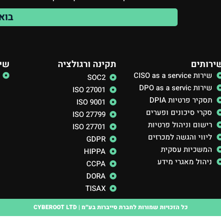
בוא
ירותים
תקינה ורגולציה
שיר
שירות CISO as a service
SOC2
שירות DPO as a servic
ISO 27001
תסקיר פרטיות DPIA
ISO 9001
סקרי סיכונים ופערים
ISO 27799
רישום וניהול פרטיות
ISO 27701
ליווי והגשה למכרזים
GDPR
המשכיות עסקית
HIPPA
ניהול מאגרי מידע
CCPA
DORA
TISAX
כל הזכויות שמורות לחברת סייברות בע״מ | CYBEROOT LTD